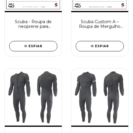
Scuba - Roupa de
Scuba Custom A –
neoprene para
Roupa de Mergulho
mergulho - custom I B
Personalizável em
3mm - 5mm - 7mm
Neoprene 3mm, 5mm
ou 7mm
ESPIAR
ESPIAR